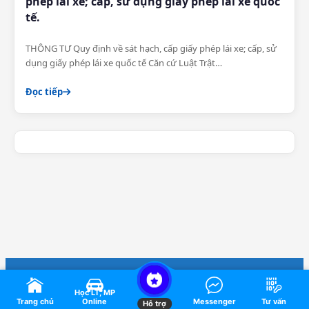
phép lái xe; cấp, sử dụng giấy phép lái xe quốc
tế.
THÔNG TƯ Quy định về sát hạch, cấp giấy phép lái xe; cấp, sử
dụng giấy phép lái xe quốc tế Căn cứ Luật Trật…
Đọc tiếp
© 2026 Bản quyền thuộc về
Ôn tập, thi thử lý thuyết và mô phỏng GPLX
Học LT, MP
Nam Sài Gòn
Trang chủ
Online
Messenger
Tư vấn
Hỗ trợ