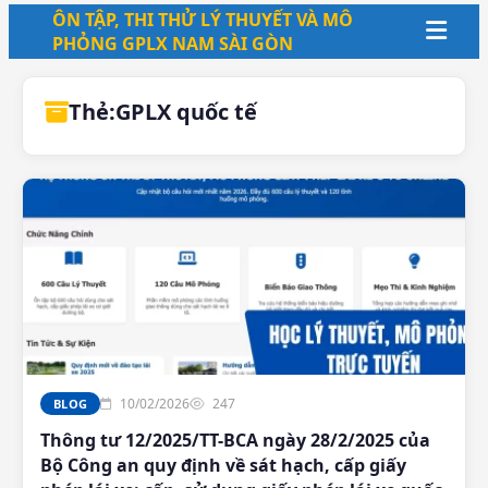
ÔN TẬP, THI THỬ LÝ THUYẾT VÀ MÔ
PHỎNG GPLX NAM SÀI GÒN
Thẻ:
GPLX quốc tế
10/02/2026
247
BLOG
Thông tư 12/2025/TT-BCA ngày 28/2/2025 của
Bộ Công an quy định về sát hạch, cấp giấy